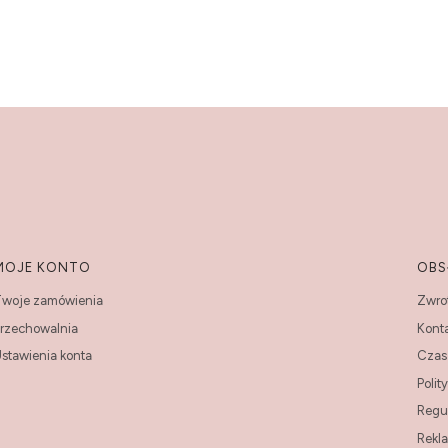
MOJE KONTO
OBS
woje zamówienia
Zwrot
rzechowalnia
Kont
stawienia konta
Czas 
Polit
Regu
Rekl