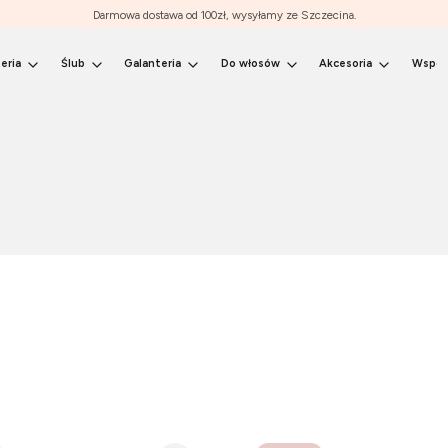
Darmowa dostawa od 100zł, wysyłamy ze Szczecina.
eria
Ślub
Galanteria
Do włosów
Akcesoria
Współ