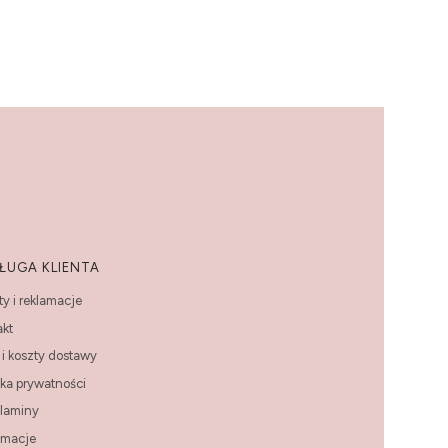
ŁUGA KLIENTA
y i reklamacje
akt
i koszty dostawy
yka prywatności
laminy
amacje