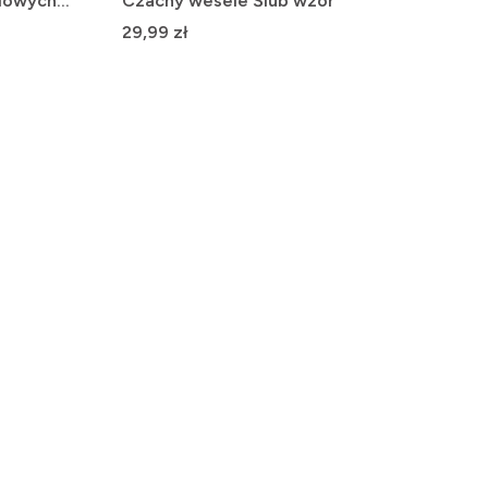
elowych
Czachy wesele Ślub wzór
Cena
29,99 zł