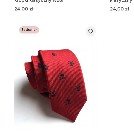
kropki klasyczny wzór
klasyczny
Cena
Cena
24,00 zł
24,00 zł
Bestseller