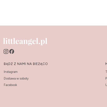
Linki w stopce
BĄDŹ Z NAMI NA BIEŻĄCO
Instagram
T
Dostawa w soboty
P
Facebook
U