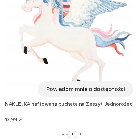
Powiadom mnie o dostępności
NAKLEJKA haftowana puchata na Zeszyt Jednorożec
Cena
13,99 zł
Strona
z 1