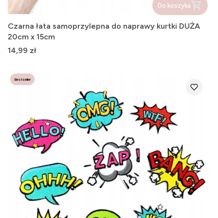
Do koszyka
Czarna łata samoprzylepna do naprawy kurtki DUŻA
20cm x 15cm
Cena
14,99 zł
Bestseller