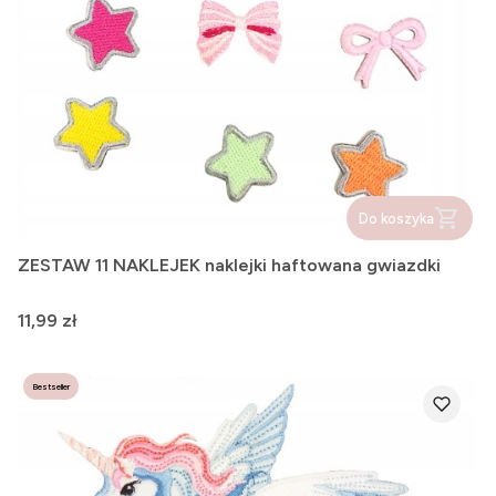
Do koszyka
ZESTAW 11 NAKLEJEK naklejki haftowana gwiazdki
Cena
11,99 zł
Bestseller