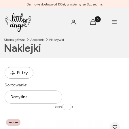
Darmowa dostawa od 100zł, wysyłamy ze Szczecina.
Produkty w koszyku: 0
Menu
Zaloguj się
Koszyk
Strona główna
Akcesoria
Naszywki
Naklejki
Filtry
Lista produktów
Sortowanie:
Domyślne
Strona
z 1
Bestseller