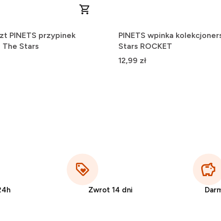
zt PINETS przypinek
PINETS wpinka kolekcjoner
o The Stars
Stars ROCKET
Cena
12,99 zł
24h
Zwrot 14 dni
Dar