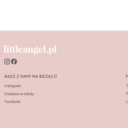
Linki w stopce
BĄDŹ Z NAMI NA BIEŻĄCO
Instagram
T
Dostawa w soboty
P
Facebook
U