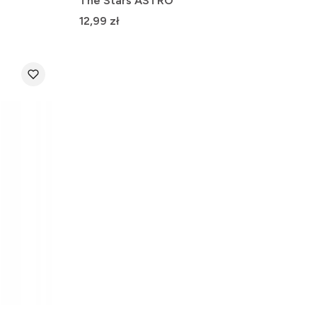
The Stars ASTRO
Cena
12,99 zł