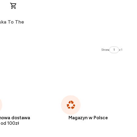
ska To The
Strona
z 1
mowa dostawa
Magazyn w Polsce
od 100zł