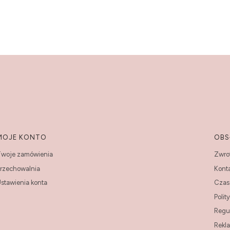
MOJE KONTO
OBS
woje zamówienia
Zwrot
rzechowalnia
Kont
stawienia konta
Czas 
Polit
Regu
Rekl