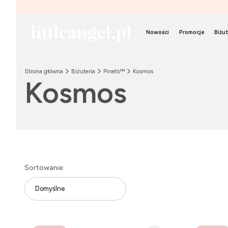
Nowości
Promocje
Biżut
Strona główna
Biżuteria
Pinets™
Kosmos
Kosmos
Lista produktów
Sortowanie:
Domyślne