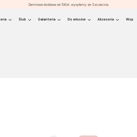
Darmowa dostawa od 100zł, wysyłamy ze Szczecina.
eria
Ślub
Galanteria
Do włosów
Akcesoria
Współ