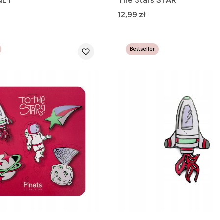
NET
The Stars STAR
Cena
12,99 zł
Bestseller