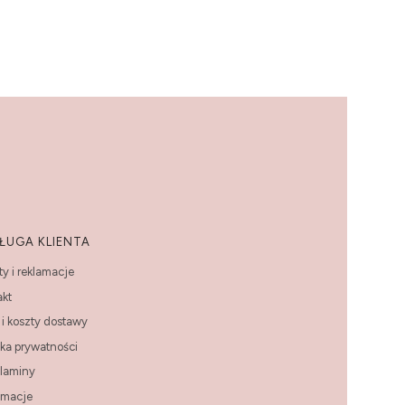
ŁUGA KLIENTA
y i reklamacje
akt
i koszty dostawy
yka prywatności
laminy
amacje