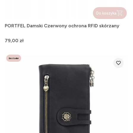
Do koszyka
PORTFEL Damski Czerwony ochrona RFID skórzany
Cena
79,00 zł
Bestseller