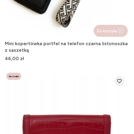
Do koszyka
Mini kopertówka portfel na telefon czarna listonoszka
z saszetką
Cena
46,00 zł
Bestseller