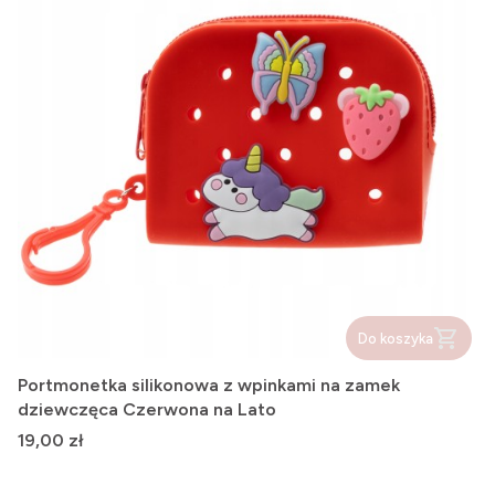
Do koszyka
Portmonetka silikonowa z wpinkami na zamek
dziewczęca Czerwona na Lato
Cena
19,00 zł