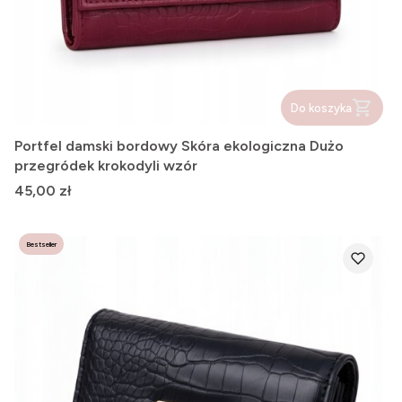
Do koszyka
Portfel damski bordowy Skóra ekologiczna Dużo
przegródek krokodyli wzór
Cena
45,00 zł
Bestseller