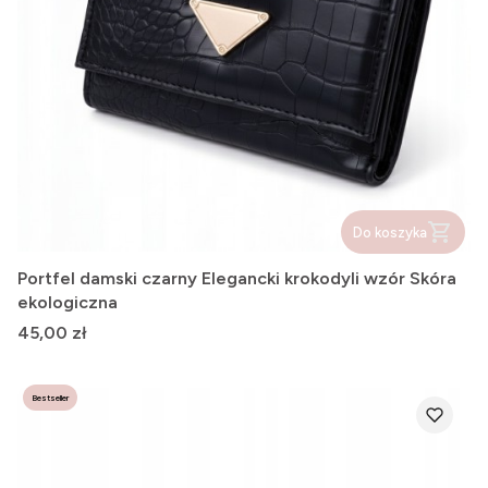
Do koszyka
Portfel damski czarny Elegancki krokodyli wzór Skóra
ekologiczna
Cena
45,00 zł
Bestseller