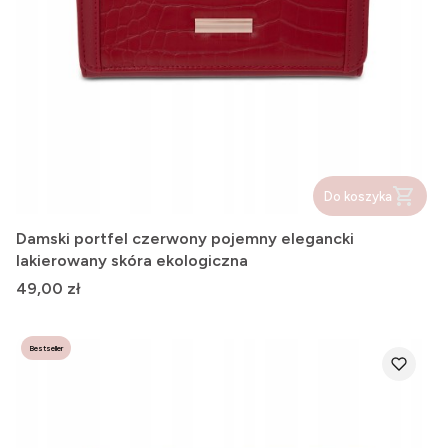
Do koszyka
Damski portfel czerwony pojemny elegancki
lakierowany skóra ekologiczna
Cena
49,00 zł
Bestseller