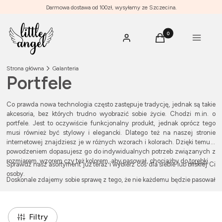
Darmowa dostawa od 100zł, wysyłamy ze Szczecina.
Produkty w koszyku: 0
Menu
Zaloguj się
Koszyk
Strona główna
Galanteria
Portfele
Co prawda nowa technologia często zastępuje tradycję, jednak są takie
akcesoria, bez których trudno wyobrazić sobie życie. Chodzi m.in. o
portfele. Jest to oczywiście funkcjonalny produkt, jednak oprócz tego
musi również być stylowy i elegancki. Dlatego też na naszej stronie
internetowej znajdziesz je w różnych wzorach i kolorach. Dzięki temu z
powodzeniem dopasujesz go do indywidualnych potrzeb związanych z
rozmiarem, wzorem czy też kolorem, aby pasował, chociażby do
torebki
.
Sprawdź nasz asortyment już teraz i wybierz coś dla siebie lub bliskiej Ci
osoby.
Doskonale zdajemy sobie sprawę z tego, że nie każdemu będzie pasował
duży portfel. Dlatego też w asortymencie znalazły się wysokiej jakości
produkty, które z pewnością spodobają się niejednej osobie. Zadbaliśmy
o to, aby każdy towar został wykończony z należytą starannością. Dzięki
Filtry
temu klienci otrzymują akcesoria perfekcyjne! Proponowane przez nas