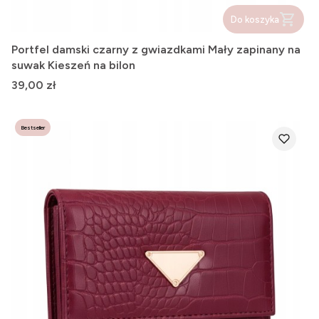
Do koszyka
Portfel damski czarny z gwiazdkami Mały zapinany na
suwak Kieszeń na bilon
Cena
39,00 zł
Bestseller