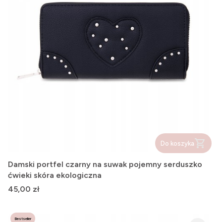
Do koszyka
Damski portfel czarny na suwak pojemny serduszko
ćwieki skóra ekologiczna
Cena
45,00 zł
Bestseller