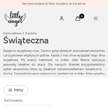
Darmowa dostawa od 100zł, wysyłamy ze Szczecina.
Produkty w koszyku: 0
Menu
Zaloguj się
Koszyk
Strona główna
Biżuteria
Świąteczna
Święta to wyjątkowy czas. Oprócz gorączkowych poszukiwań prezentów
i przygotowań wigilijnych potraw, każda z nas chce wyglądać tego dnia
wyjątkowo. My wiemy natomiast, co zrobić, żeby Wasze stylizacje
pasowały idealnie do okazji. Dla naszych klientek przygotowaliśmy
wybór akcesoriów, które są idealnym odzwierciedleniem świątecznego
ducha. Sprawdźcie nasze propozycje i wybierzcie ozdoby, które wpadną
Wam w oko.
Waszą uwagę mogą zwrócić m.in. piękne i efektowne
kolczyki
Filtry
nawiązujące do świątecznego i zimowego klimatu. Urocze gwiazdki czy
reniferki ubierzecie nie tylko do galowego stroju na Wigilię, ale i grubego
Lista produktów
Sortowanie:
swetra. Coś dla siebie znajdą u nas także miłośniczki
bransoletek
. W
wydaniu świątecznym prezentowane przez nas modele zachwycają