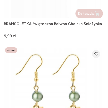
Do koszyka
BRANSOLETKA świąteczna Bałwan Choinka Śnieżynka
Cena
9,99 zł
Bestseller