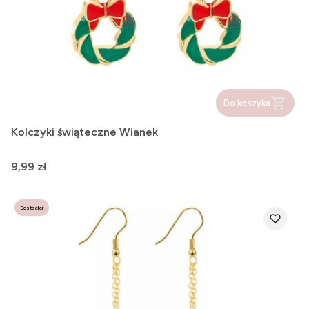
Do koszyka
Kolczyki świąteczne Wianek
Cena
9,99 zł
Bestseller