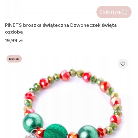
Do koszyka
PINETS broszka świąteczna Dzwoneczek święta
ozdoba
Cena
19,99 zł
Bestseller