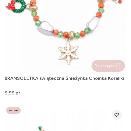
Do koszyka
BRANSOLETKA świąteczna Śnieżynka Choinka Koraliki
Cena
9,99 zł
Bestseller