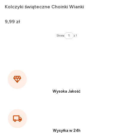
Kolczyki świąteczne Choinki Wianki
Cena
9,99 zł
Strona
z 1
Wysoka Jakość
Wysyłka w 24h