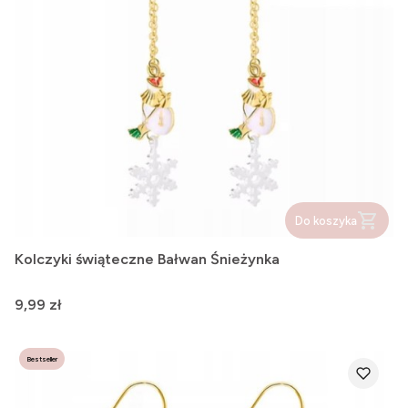
Do koszyka
Kolczyki świąteczne Bałwan Śnieżynka
Cena
9,99 zł
Bestseller