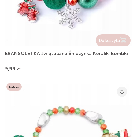
Do koszyka
BRANSOLETKA świąteczna Śnieżynka Koraliki Bombki
Cena
9,99 zł
Bestseller