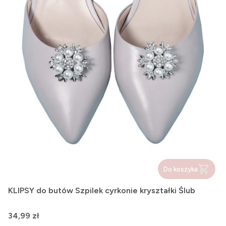
Do koszyka
KLIPSY do butów Szpilek cyrkonie kryształki Ślub
Cena
34,99 zł