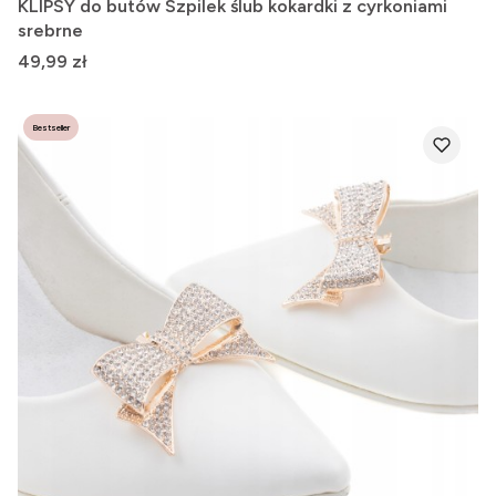
KLIPSY do butów Szpilek ślub kokardki z cyrkoniami
srebrne
Cena
49,99 zł
Bestseller