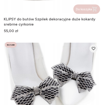
Do koszyka
KLIPSY do butów Szpilek dekoracyjne duże kokardy
srebrne cyrkonie
Cena
55,00 zł
Bestseller