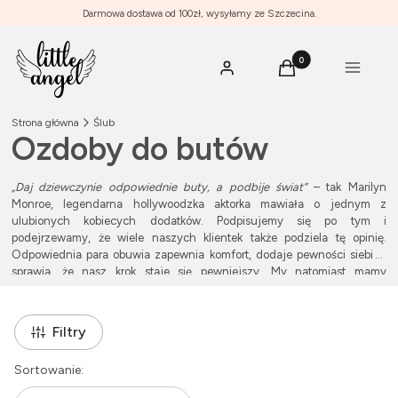
Darmowa dostawa od 100zł, wysyłamy ze Szczecina.
Produkty w koszyku: 0
Menu
Zaloguj się
Koszyk
Strona główna
Ślub
Ozdoby do butów
„Daj dziewczynie odpowiednie buty, a podbije świat”
– tak Marilyn
Monroe, legendarna hollywoodzka aktorka mawiała o jednym z
ulubionych kobiecych dodatków. Podpisujemy się po tym i
podejrzewamy, że wiele naszych klientek także podziela tę opinię.
Odpowiednia para obuwia zapewnia komfort, dodaje pewności siebie i
sprawia, że nasz krok staje się pewniejszy. My natomiast mamy
niezawodny sposób na to, żeby odświeżyć Wasze ulubione balerinki lub
szpilki. Są to ozdoby, dzięki którym w kilka sekund zmienicie ich wygląd.
Filtry
Lista produktów
Sortowanie: