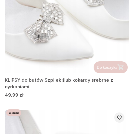
Do koszyka
KLIPSY do butów Szpilek ślub kokardy srebrne z
cyrkoniami
Cena
49,99 zł
Bestseller