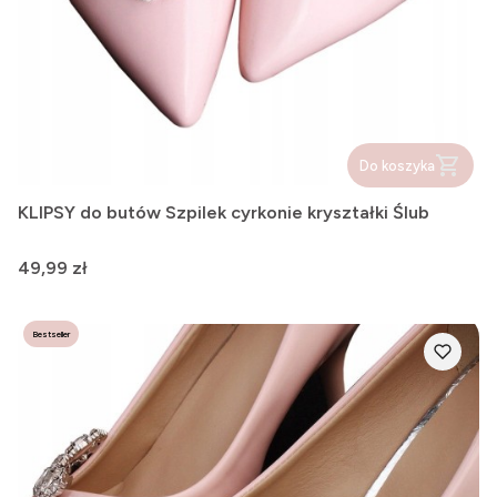
Do koszyka
KLIPSY do butów Szpilek cyrkonie kryształki Ślub
Cena
49,99 zł
Bestseller