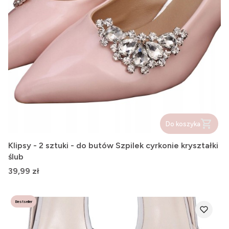
Do koszyka
Klipsy - 2 sztuki - do butów Szpilek cyrkonie kryształki
ślub
Cena
39,99 zł
Bestseller