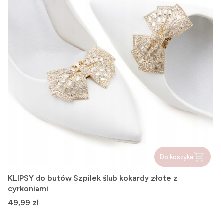
Do koszyka
KLIPSY do butów Szpilek ślub kokardy złote z
cyrkoniami
Cena
49,99 zł