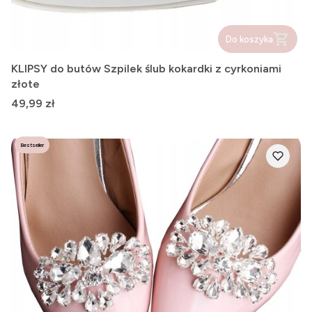
Do koszyka
KLIPSY do butów Szpilek ślub kokardki z cyrkoniami
złote
Cena
49,99 zł
Bestseller