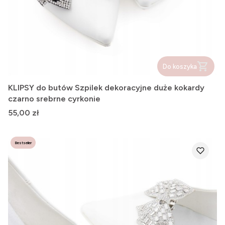
Do koszyka
KLIPSY do butów Szpilek dekoracyjne duże kokardy
czarno srebrne cyrkonie
Cena
55,00 zł
Bestseller