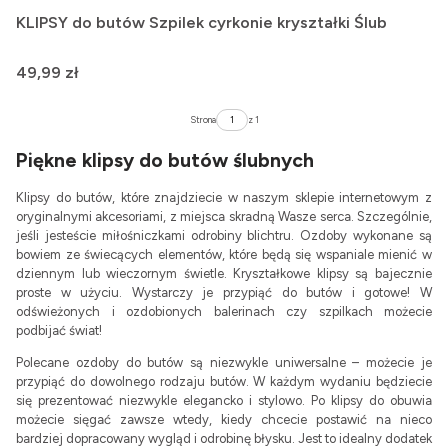
KLIPSY do butów Szpilek cyrkonie kryształki Ślub
Cena
49,99 zł
Strona
z 1
Piękne klipsy do butów ślubnych
Klipsy do butów, które znajdziecie w naszym sklepie internetowym z
oryginalnymi akcesoriami, z miejsca skradną Wasze serca. Szczególnie,
jeśli jesteście miłośniczkami odrobiny blichtru. Ozdoby wykonane są
bowiem ze świecących elementów, które będą się wspaniale mienić w
dziennym lub wieczornym świetle. Kryształkowe klipsy są bajecznie
proste w użyciu. Wystarczy je przypiąć do butów i gotowe! W
odświeżonych i ozdobionych balerinach czy szpilkach możecie
podbijać świat!
Polecane ozdoby do butów są niezwykle uniwersalne – możecie je
przypiąć do dowolnego rodzaju butów. W każdym wydaniu będziecie
się prezentować niezwykle elegancko i stylowo. Po klipsy do obuwia
możecie sięgać zawsze wtedy, kiedy chcecie postawić na nieco
bardziej dopracowany wygląd i odrobinę błysku. Jest to idealny dodatek