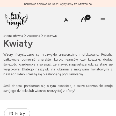
Darmowa dostawa od 100zł, wysyłamy ze Szczecina.
Produkty w koszyku: 0
Menu
Zaloguj się
Koszyk
Strona główna
Akcesoria
Naszywki
Kwiaty
Wzory florystyczne są niezwykle uniwersalne i efektowne. Potrafią
całkowicie odmienić charakter kurtki, jeansów czy koszulki, dodać
świeżości garderobie i sprawić, że nawet najprostsza odzież staje się
wyjątkowa. Dlatego naszywki na ubrania z motywami kwiatowymi z
naszego sklepu cieszą się niesłabnącą popularnością.
Jeśli chcesz przekonać się o tym osobiście, a także urozmaicić stroje
swojego dziecka lub własne, skorzystaj z oferty!
Filtry