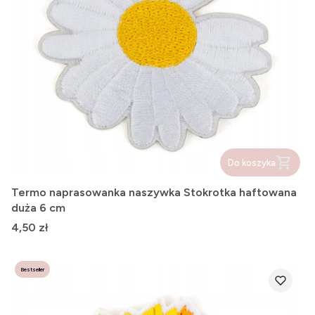
Do koszyka
Termo naprasowanka naszywka Stokrotka haftowana
duża 6 cm
Cena
4,50 zł
Bestseller