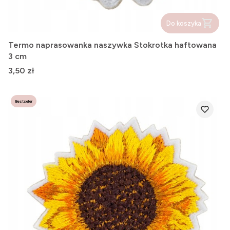
Do koszyka
Termo naprasowanka naszywka Stokrotka haftowana
3 cm
Cena
3,50 zł
Bestseller