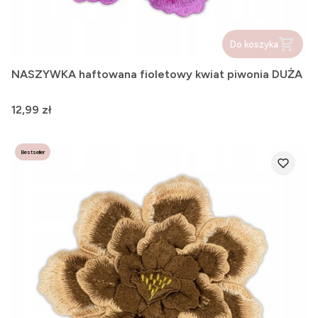
Do koszyka
NASZYWKA haftowana fioletowy kwiat piwonia DUŻA
Cena
12,99 zł
Bestseller