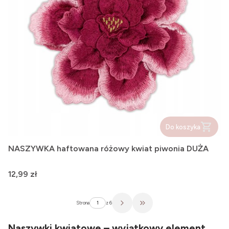
Do koszyka
NASZYWKA haftowana różowy kwiat piwonia DUŻA
Cena
12,99 zł
Strona
z 6
Przejdź do ostatniej strony z pr
Naszywki kwiatowe – wyjątkowy element