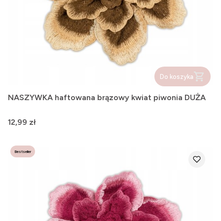
Do koszyka
NASZYWKA haftowana brązowy kwiat piwonia DUŻA
Cena
12,99 zł
Bestseller