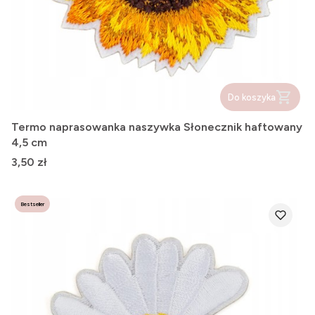
Do koszyka
Termo naprasowanka naszywka Słonecznik haftowany
4,5 cm
Cena
3,50 zł
Bestseller