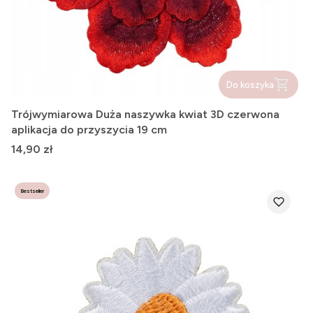
Do koszyka
Trójwymiarowa Duża naszywka kwiat 3D czerwona
aplikacja do przyszycia 19 cm
Cena
14,90 zł
Bestseller