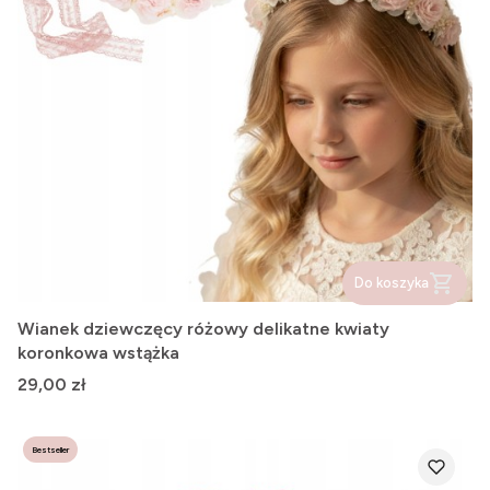
Do koszyka
Wianek dziewczęcy różowy delikatne kwiaty
koronkowa wstążka
Cena
29,00 zł
Bestseller