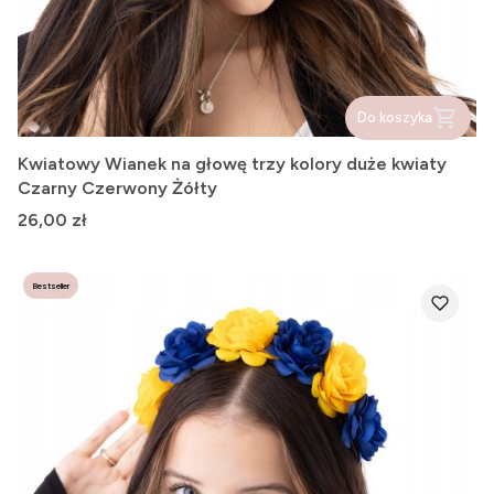
Do koszyka
Kwiatowy Wianek na głowę trzy kolory duże kwiaty
Czarny Czerwony Żółty
Cena
26,00 zł
Bestseller