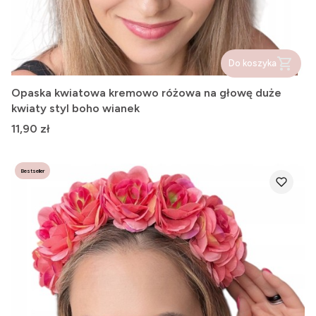
Do koszyka
Opaska kwiatowa kremowo różowa na głowę duże
kwiaty styl boho wianek
Cena
11,90 zł
Bestseller