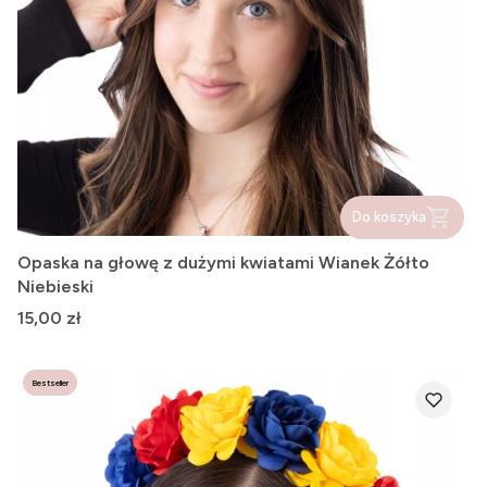
Do koszyka
Opaska na głowę z dużymi kwiatami Wianek Żółto
Niebieski
Cena
15,00 zł
Bestseller