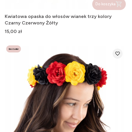
Do koszyka
Kwiatowa opaska do włosów wianek trzy kolory
Czarny Czerwony Żółty
Cena
15,00 zł
Bestseller