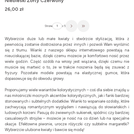
Niebieski Żółty Czerwony
Cena
26,00 zł
Strona
z 5
Przejdź do ostatniej strony z pr
Wybierzcie duże lub małe kwiaty i stwórzcie stylizację, która z
pewnością zostanie dostrzeżona przez innych i pozwoli Wam wyróżnić
się z tłumu. Wianki z naszego sklepu internetowego powstają na
nieuciskającej bazie, dzięki czemu możecie je komfortowo nosić przez
wiele godzin. Część ozdób na włosy jest wiązana, dzięki czemu nie
musicie się martwić o to, że w trakcie noszenia będą się zsuwać z
fryzury. Pozostałe modele powstają na elastycznej gumce, która
dopasowuje się do obwodu głowy.
Proponujemy wiele wariantów kolorystycznych – coś dla siebie znajdą u
nas miłośniczki mocnych akcentów kolorystycznych, jak i fanki bardziej
stonowanych i subtelnych dodatków. Wianki to wspaniałe ozdoby, które
zachwycają romantycznym wyglądem i nawiązują do słowiańskich i
ludowych korzeni. Pasują do zwiewnych sukienek, spódnic czy bardziej
casualowych strojów – możecie je nosić na co dzień lub na specjalne
okazje. Efektowne piwonie, urocze różyczki czy subtelne margaretki?
Wybierzcie ulubione kwiaty i bawcie się modą!