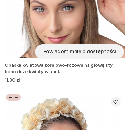
Powiadom mnie o dostępności
Opaska kwiatowa koralowo-różowa na głowę styl
boho duże kwiaty wianek
Cena
11,90 zł
Bestseller