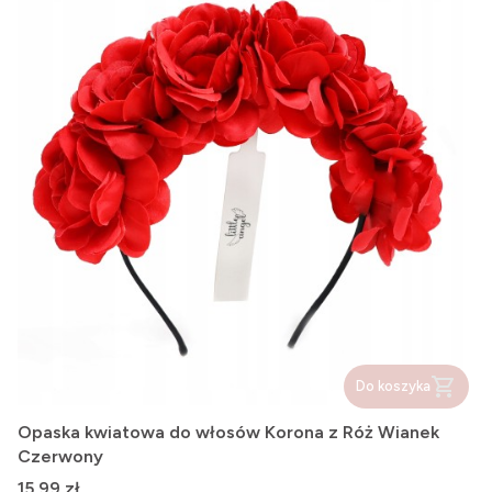
Do koszyka
Opaska kwiatowa do włosów Korona z Róż Wianek
Czerwony
Cena
15,99 zł