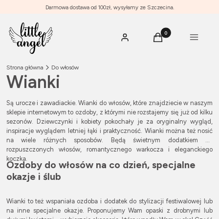
Darmowa dostawa od 100zł, wysyłamy ze Szczecina.
Produkty w koszyku: 0
Menu
Zaloguj się
Koszyk
Strona główna
Do włosów
Wianki
Są urocze i zawadiackie. Wianki do włosów, które znajdziecie w naszym
sklepie internetowym to ozdoby, z którymi nie rozstajemy się już od kilku
sezonów. Dziewczynki i kobiety pokochały je za oryginalny wygląd,
inspiracje wyglądem letniej łąki i praktyczność. Wianki można też nosić
na wiele różnych sposobów. Będą świetnym dodatkiem do
rozpuszczonych włosów, romantycznego warkocza i eleganckiego
koczka.
Ozdoby do włosów na co dzień, specjalne
okazje i ślub
Wianki to też wspaniała ozdoba i dodatek do stylizacji festiwalowej lub
na inne specjalne okazje. Proponujemy Wam opaski z drobnymi lub