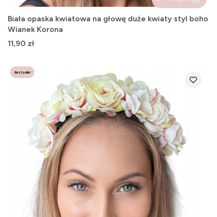
Biała opaska kwiatowa na głowę duże kwiaty styl boho
Wianek Korona
Cena
11,90 zł
Bestseller