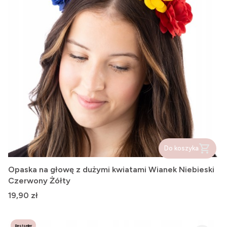
Do koszyka
Opaska na głowę z dużymi kwiatami Wianek Niebieski
Czerwony Żółty
Cena
19,90 zł
Bestseller