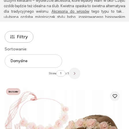
dużymi kwiatami – wybierzcie akcesoria, które wpadły Wam w oko! Część
ozdób będzie też idealna na ślub. Kwietna opaska to świetna alternatywa
dla tradycyjnego welonu.
Akcesoria do włosów
tego typu to także
ulubiona ozdoba miłośniczek stylu boho, inspirowanego hipisowskim
luzem. Poznajcie naszą kolekcję i bawcie się wyglądem! Nasze dodatki
pomogą Wam się wyróżnić i pokazać osobowość. Jeśli jeszcze nie
robiłyście u nas zakupów, przypominamy, że dbamy o szybką i sprawną
Filtry
wysyłkę.
Lista produktów
Sortowanie:
Domyślne
Strona
z 5
Następne produkty
Bestseller