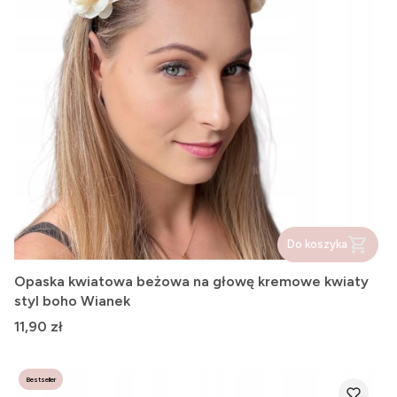
Do koszyka
Opaska kwiatowa beżowa na głowę kremowe kwiaty
styl boho Wianek
Cena
11,90 zł
Bestseller