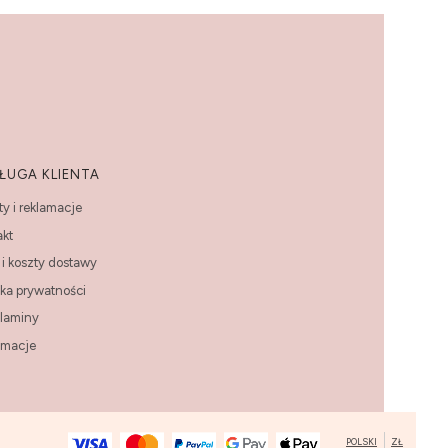
ŁUGA KLIENTA
y i reklamacje
akt
i koszty dostawy
yka prywatności
laminy
amacje
POLSKI
ZŁ