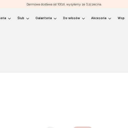
Darmowa dostawa od 100zł, wysyłamy ze Szczecina.
eria
Ślub
Galanteria
Do włosów
Akcesoria
Współ