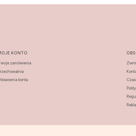
MOJE KONTO
OBS
woje zamówienia
Zwrot
rzechowalnia
Kont
stawienia konta
Czas 
Polit
Regu
Rekl