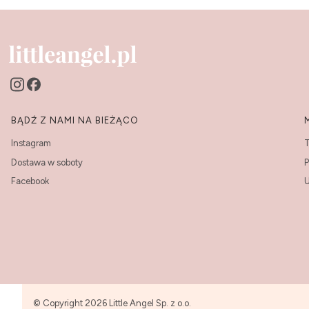
Linki w stopce
BĄDŹ Z NAMI NA BIEŻĄCO
Instagram
T
Dostawa w soboty
P
Facebook
U
© Copyright 2026 Little Angel Sp. z o.o.