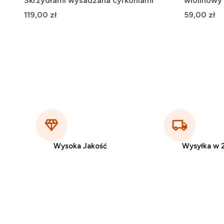
Skrzydłami wysadzana cyrkoniami
wiolinowy 
Cena
Cena
119,00 zł
59,00 zł
Wysoka Jakość
Wysyłka w 