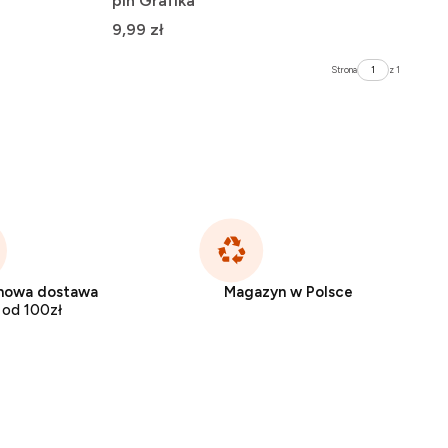
pin Grafika
Cena
9,99 zł
Strona
z 1
mowa dostawa
Magazyn w Polsce
od 100zł