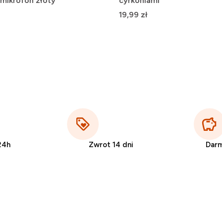
mikrofon złoty
cyrkoniami
Cena
19,99 zł
24h
Zwrot 14 dni
Dar