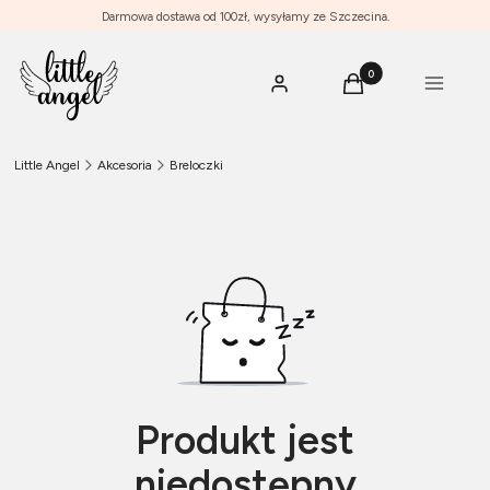
Darmowa dostawa od 100zł, wysyłamy ze Szczecina.
Produkty w koszyku: 0
Menu
Zaloguj się
Koszyk
Little Angel
Akcesoria
Breloczki
Produkt jest
niedostępny