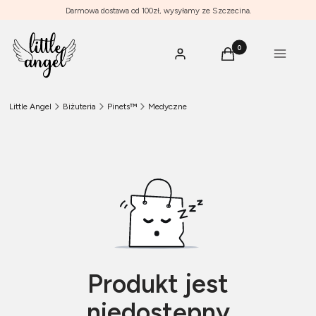
Darmowa dostawa od 100zł, wysyłamy ze Szczecina.
Produkty w koszyku: 0
Menu
Zaloguj się
Koszyk
Little Angel
Biżuteria
Pinets™
Medyczne
Produkt jest
niedostępny