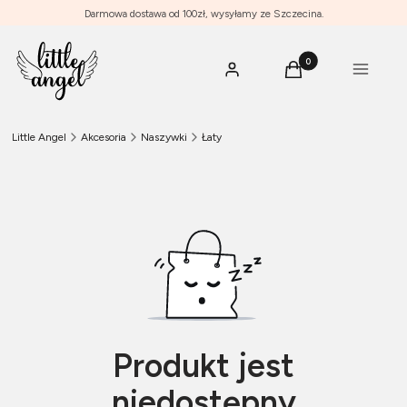
Darmowa dostawa od 100zł, wysyłamy ze Szczecina.
Produkty w koszyku: 0
Menu
Zaloguj się
Koszyk
Little Angel
Akcesoria
Naszywki
Łaty
Produkt jest
niedostępny