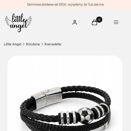
Darmowa dostawa od 100zł, wysyłamy ze Szczecina.
Produkty w koszyku: 0
Menu
Zaloguj się
Koszyk
Little Angel
Biżuteria
Bransoletki