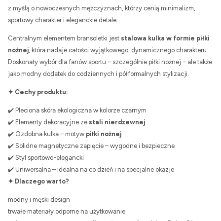
z myślą o nowoczesnych mężczyznach, którzy cenią minimalizm,
sportowy charakter i eleganckie detale.
Centralnym elementem bransoletki jest
stalowa kulka w formie piłki
nożnej
, która nadaje całości wyjątkowego, dynamicznego charakteru.
Doskonały wybór dla fanów sportu – szczególnie piłki nożnej – ale także
jako modny dodatek do codziennych i półformalnych stylizacji.
✦ Cechy produktu:
✔️ Pleciona skóra ekologiczna w kolorze czarnym
✔️ Elementy dekoracyjne ze
stali nierdzewnej
✔️ Ozdobna kulka – motyw
piłki nożnej
✔️ Solidne magnetyczne zapięcie – wygodne i bezpieczne
✔️ Styl sportowo-elegancki
✔️ Uniwersalna – idealna na co dzień i na specjalne okazje
✦ Dlaczego warto?
modny i męski design
trwałe materiały odporne na użytkowanie