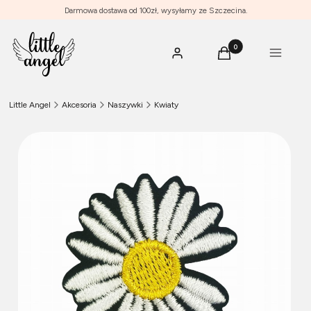
Darmowa dostawa od 100zł, wysyłamy ze Szczecina.
Produkty w koszyku: 0
Menu
Zaloguj się
Koszyk
Little Angel
Akcesoria
Naszywki
Kwiaty