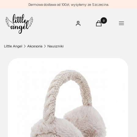
Darmowa dostawa od 100zł, wysyłamy ze Szczecina.
Produkty w koszyku: 0
Menu
Zaloguj się
Koszyk
Little Angel
Akcesoria
Nauszniki