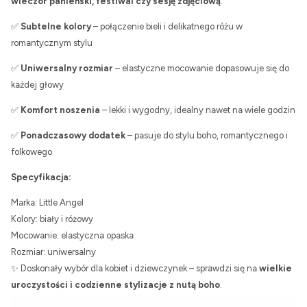
wieczór panieński, festiwal czy sesję zdjęciową
.
✅
Subtelne kolory
– połączenie bieli i delikatnego różu w
romantycznym stylu
✅
Uniwersalny rozmiar
– elastyczne mocowanie dopasowuje się do
każdej głowy
✅
Komfort noszenia
– lekki i wygodny, idealny nawet na wiele godzin
✅
Ponadczasowy dodatek
– pasuje do stylu boho, romantycznego i
folkowego
Specyfikacja:
Marka: Little Angel
Kolory: biały i różowy
Mocowanie: elastyczna opaska
Rozmiar: uniwersalny
✨ Doskonały wybór dla kobiet i dziewczynek – sprawdzi się na
wielkie
uroczystości i codzienne stylizacje z nutą boho
.