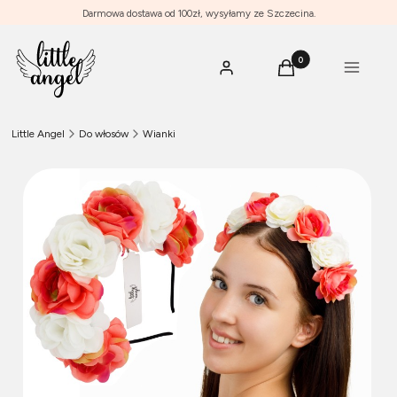
Darmowa dostawa od 100zł, wysyłamy ze Szczecina.
Produkty w koszyku: 0
Menu
Zaloguj się
Koszyk
Little Angel
Do włosów
Wianki