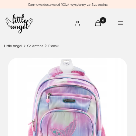
Darmowa dostawa od 100zł, wysyłamy ze Szczecina.
Produkty w koszyku: 0
Menu
Zaloguj się
Koszyk
Little Angel
Galanteria
Plecaki